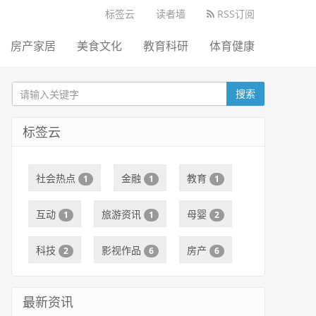
标签云
读者墙
RSS订阅
房产家居
美食文化
教育科研
体育健康
搜索
标签云
社会热点
金融
教育
1
1
1
互动
旅游资讯
母婴
1
1
2
科技
影视作品
房产
2
6
6
最新资讯