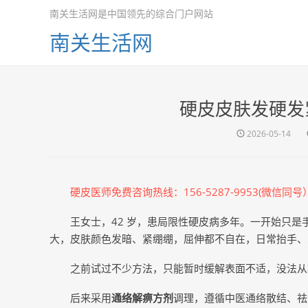
南关生活网是中国领先的综合门户网站
南关生活网
硬皮皮肤发硬发
2026-05-14
硬皮
医师免费咨询热线：156-5287-9953(微信同号
王女士，42 岁，患局限性硬皮病多年。一开始只
大，皮肤颜色发暗、紧绷绷，屈伸都不自在，日常抬手、
之前试过不少方法，只能暂时缓解表面不适，没法从
后来采用
通络解痹方剂
调理，遵循中医通络散结、祛