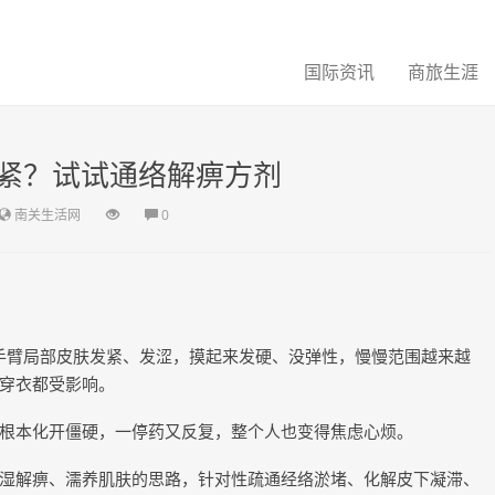
国际资讯
商旅生涯
紧？试试通络解痹方剂
南关生活网
0
）
是手臂局部皮肤发紧、发涩，摸起来发硬、没弹性，慢慢范围越来越
穿衣都受影响。
根本化开僵硬，一停药又反复，整个人也变得焦虑心烦。
湿解痹、濡养肌肤的思路，针对性疏通经络淤堵、化解皮下凝滞、