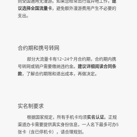
则全国通用无漫游。如果您经常出行或异地工作，
建
议选择全国流量卡
，避免额外漫游费用产生不必要的
支出。
合约期和携号转网
部分大流量卡有12~24个月合约期，合约期内携
号转网或销户需要缴纳违约金。
建议详细阅读合同条
款
，了解合约期限和退出成本，再做决定。
实名制要求
根据国家规定，所有手机卡均须
实名认证
。正规
渠道办卡需要提供真实身份信息，一人名下最多可办5
张卡（含已停机卡），请合理规划。