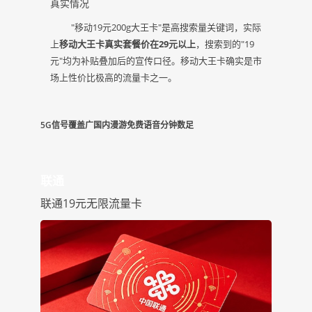
真实情况
"移动19元200g大王卡"是高搜索量关键词，实际
上
移动大王卡真实套餐价在29元以上
，搜索到的"19
元"均为补贴叠加后的宣传口径。移动大王卡确实是市
场上性价比极高的流量卡之一。
5G信号覆盖广
国内漫游免费
语音分钟数足
联通
联通19元无限流量卡