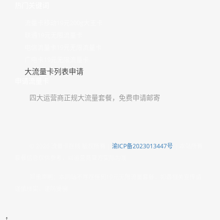
热门关键词
流量卡移动19元200g大王卡
联通19元无限流量卡
电信流量卡19元无限流量卡
广电卡19元无限流量卡
大流量卡列表申请
申请流量卡
四大运营商正规大流量套餐，免费申请邮寄
© 2026 流量卡在线 版权所有 |
渝ICP备2023013447号
| 本站所有
套餐信息仅供参考，以运营商官方实际为准
郑重声明：本网站不存在任何19元无限流量套餐，如遇相关宣传请
谨慎核实，谨防受骗
↑