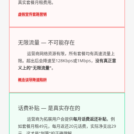
真实套餐月租费用。
虚假宣传
套路营销
无限流量 — 不可能存在
运营商网络资源有限，所有套餐均有高速流量上
限。超出后会降速至128Kbps或1Mbps，
没有真正意
义上的"无限流量"
。
概念误导
降速陷阱
话费补贴 — 是真实存在的
运营商为拓展用户会提供
每月话费返还补贴
，例
如套餐月租49元，每月返还20元话费，实际净支出29
元，这才是"划算"的正确理解。