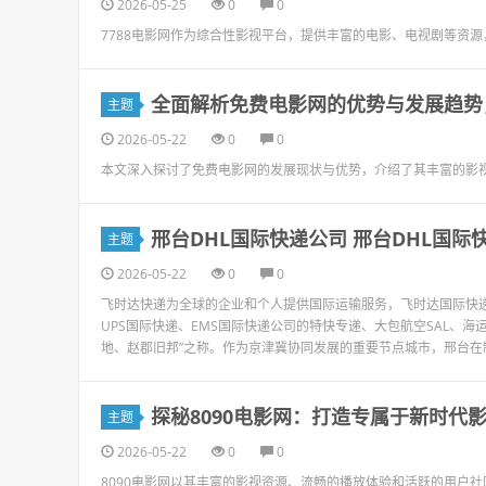
2026-05-25
0
0
7788电影网作为综合性影视平台，提供丰富的电影、电视剧等资
全面解析免费电影网的优势与发展趋势
主题
2026-05-22
0
0
本文深入探讨了免费电影网的发展现状与优势，介绍了其丰富的影
邢台DHL国际快递公司 邢台DHL国际
主题
2026-05-22
0
0
飞时达快递为全球的企业和个人提供国际运输服务，飞时达国际快递价
UPS国际快递、EMS国际快递公司的特快专递、大包航空SAL、
地、赵郡旧邦”之称。作为京津冀协同发展的重要节点城市，邢台在制
探秘8090电影网：打造专属于新时代
主题
2026-05-22
0
0
8090电影网以其丰富的影视资源、流畅的播放体验和活跃的用户社