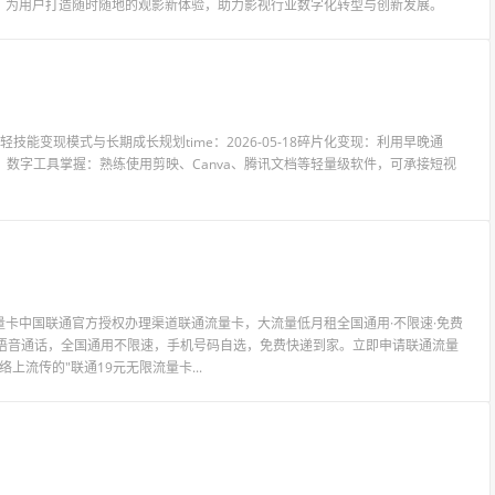
，为用户打造随时随地的观影新体验，助力影视行业数字化转型与创新发展。
线上兼职的轻技能变现模式与长期成长规划time：2026-05-18碎片化变现：利用早晚通
。数字工具掌握：熟练使用剪映、Canva、腾讯文档等轻量级软件，可承接短视
卡中国联通官方授权办理渠道联通流量卡，大流量低月租全国通用·不限速·免费
量语音通话，全国通用不限速，手机号码自选，免费快递到家。立即申请联通流量
上流传的"联通19元无限流量卡...