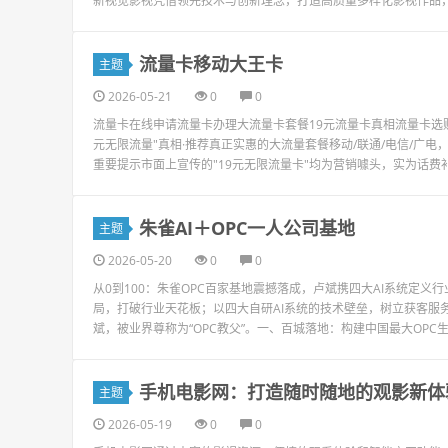
新视觉影视凭借领先技术与创新理念，打造高质量多样化影视作品，
流量卡移动大王卡
主题
2026-05-21
0
0
流量卡在线申请流量卡办理大流量卡套餐19元流量卡真相流量卡选
元无限流量"真相·推荐真正实惠的大流量套餐移动/联通/电信/广
重要提示市面上宣传的"19元无限流量卡"均为营销噱头，实为话费补
朱雀AI＋OPC一人公司基地
主题
2026-05-20
0
0
从0到100：朱雀OPC百家基地震撼落成，卢斌携四大AI系统定义
局，打破行业天花板；以四大自研AI系统的技术壁垒，树立获客服务
斌，被业界尊称为“OPC教父”。一、百城落地：构建中国最大OPC生态矩
手机电影网：打造随时随地的观影新体
主题
2026-05-19
0
0