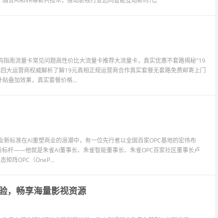
融合AI和VR等新兴技术，推动影视行业迈向智能互动新时代。
购指南流量卡常见问题高性价比大流量卡推荐大流量卡，真实优惠不套路揭秘"19
电，四大运营商权威解析了解19元真相正规运营商合作真实套餐无套路免费邮寄上门
贴叠加效果，真实套餐价格...
行业新标准在AI重塑商业的浪潮中，有一位先行者以全国百家OPC基地的宏伟布
标杆——他就是朱雀AI董事长、朱雀智能董事长、朱雀OPC百家社区董事长卢
阵OPC（OneP...
验，畅享海量影视资源