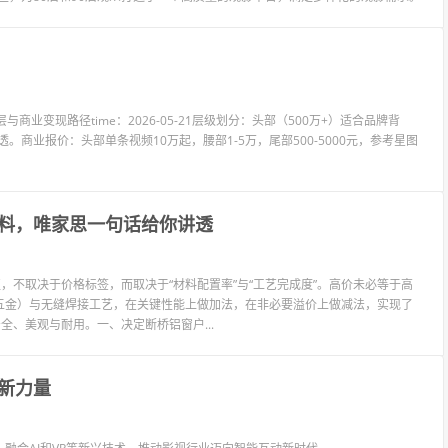
人的账号分层与商业变现路径time：2026-05-21层级划分：头部（500万+）适合品牌背
透。商业报价：头部单条视频10万起，腰部1-5万，尾部500-5000元，参考星图
料，唯家思一句话给你讲透
，不取决于价格标签，而取决于“材料配置率”与“工艺完成度”。高价未必等于高
五金）与无缝焊接工艺，在关键性能上做加法，在非必要溢价上做减法，实现了
全、美观与耐用。一、决定断桥铝窗户...
新力量