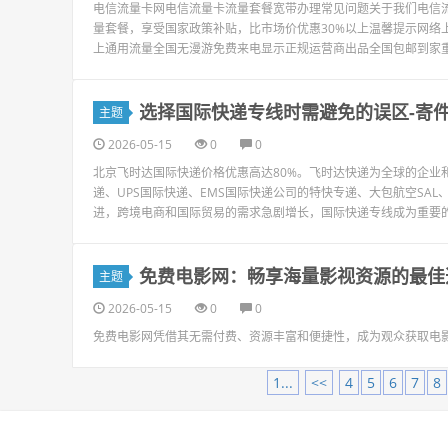
电信流量卡网电信流量卡流量套餐宽带办理常见问题关于我们电信流量
量套餐，享受国家政策补贴，比市场价优惠30%以上温馨提示网络上宣
上通用流量全国无漫游免费来电显示正规运营商出品全国包邮到家重要
选择国际快递专线时需避免的误区-寄
主题
2026-05-15
0
0
北京飞时达国际快递价格优惠高达80%。飞时达快递为全球的企业和
递、UPS国际快递、EMS国际快递公司的特快专递、大包航空SA
进，跨境电商和国际贸易的需求急剧增长，国际快递专线成为重要的物
免费电影网：畅享海量影视资源的最佳
主题
2026-05-15
0
0
免费电影网凭借其无需付费、资源丰富和便捷性，成为观众获取电
1...
<<
4
5
6
7
8