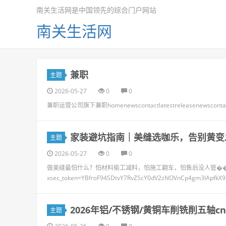
南关生活网是中国领先的综合门户网站
南关生活网
兼职
主题
2026-05-27
0
0
兼职运营公司旗下兼职homenewscontactlatestreleasenewsconta
家装避坑指南｜美缝选咖乐，告别黄变
主题
2026-05-27
0
0
做美缝最怕什么？怕材料偷工减料，怕施工翻车，怕售后没人管��https://www.x
xsec_token=YBfroF94SDtvY7RvZScY0dV2zNOVnCp4gm3lApfkX
2026年铝/不锈钢/黄铜车削铣削五轴
主题