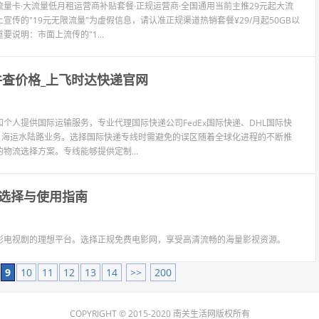
卡·大流量低月租运营商补贴套餐·正规运营商·全国通用当前主推29元起大流
传的"19元无限流量"为虚假信息，请认准正规渠道热销套餐¥29/月起50GB以
说明：市面上流传的"1...
件查价格_上飞时达快递官网
个人提供国际运输服务，专业代理国际快递公司FedEx国际快递、DHL国际快
L、海运水陆路业务。选择国际快递专线时需避免的误区随着全球化进程的不断推
流选择方案。专线能够提供定制...
选择与使用指南
影电视剧的理想平台。选择正规免费电影网，享受高清流畅的海量影视资源。
9
10
11
12
13
14
>>
200
COPYRIGHT © 2015-2020 南关生活网版权所有