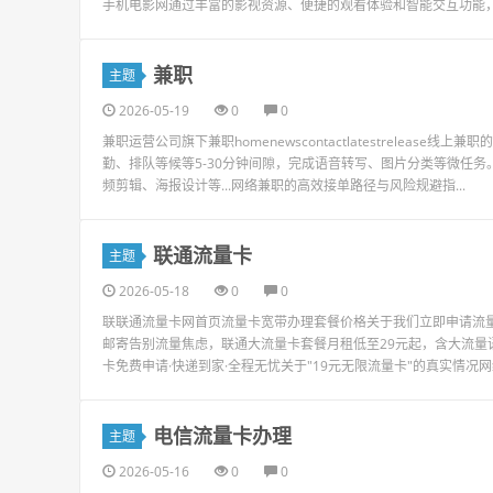
手机电影网通过丰富的影视资源、便捷的观看体验和智能交互功能
兼职
主题
2026-05-19
0
0
兼职运营公司旗下兼职homenewscontactlatestrelease
勤、排队等候等5-30分钟间隙，完成语音转写、图片分类等微任务
频剪辑、海报设计等...网络兼职的高效接单路径与风险规避指...
联通流量卡
主题
2026-05-18
0
0
联联通流量卡网首页流量卡宽带办理套餐价格关于我们立即申请流量
邮寄告别流量焦虑，联通大流量卡套餐月租低至29元起，含大流
卡免费申请·快递到家·全程无忧关于"19元无限流量卡"的真实情况网络
电信流量卡办理
主题
2026-05-16
0
0