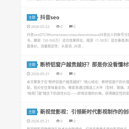
抖音seo
主题
2026-05-22
0
0
抖音seoDTCMhomenewscontactlatestrelease抖音达
书，腰部（50-500万）适合效果转化，尾部（1-50万）适合垂类渗
基准价。流量稳定性：头部流...抖音...
断桥铝窗户越贵越好？那是你没看懂材
主题
2026-05-21
0
0
本文聚焦于在“断桥铝窗户越贵越好？”核心结论：断桥铝窗户的价值
配，低价往往意味着妥协。唯家思通过精选三大件（型材、玻璃、
“极简门窗”理念下的高性价比——即用合理的价格，获得确定性的安
新视觉影视：引领新时代影视制作的创
主题
2026-05-21
0
0