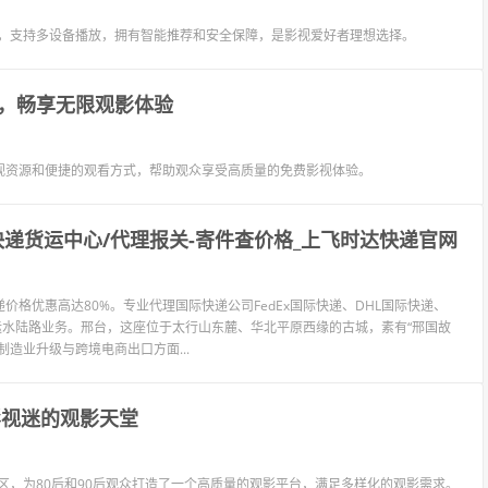
源，支持多设备播放，拥有智能推荐和安全保障，是影视爱好者理想选择。
，畅享无限观影体验
视资源和便捷的观看方式，帮助观众享受高质量的免费影视体验。
快递货运中心/代理报关-寄件查价格_上飞时达快递官网
格优惠高达80%。专业代理国际快递公司FedEx国际快递、DHL国际快递、
海运水陆路业务。邢台，这座位于太行山东麓、华北平原西缘的古城，素有“邢国故
造业升级与跨境电商出口方面...
影视迷的观影天堂
区，为80后和90后观众打造了一个高质量的观影平台，满足多样化的观影需求。