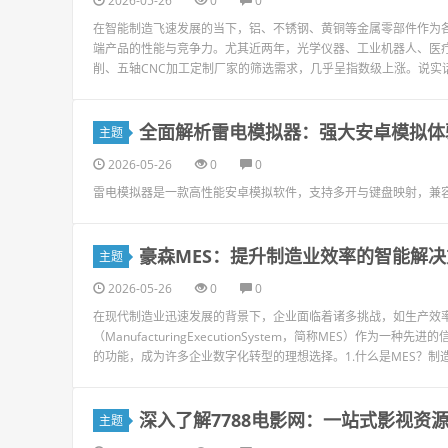
2026-05-26
0
0
在智能制造飞速发展的当下，铝、不锈钢、黄铜等金属零部件作为
端产品的性能与竞争力。尤其近两年，光学仪器、工业机器人、医
削、五轴CNC加工定制厂家的筛选需求，几乎呈指数级上涨。说实话
全面解析雷电模拟器：强大安卓模拟体
主题
2026-05-26
0
0
雷电模拟器是一款高性能安卓模拟软件，支持多开与键盘映射，兼
豪森MES：提升制造业效率的智能解决
主题
2026-05-26
0
0
在现代制造业迅速发展的背景下，企业面临着诸多挑战，如生产效
（ManufacturingExecutionSystem，简称MES）
的功能，成为许多企业数字化转型的理想选择。1.什么是MES？制造执
深入了解7788电影网：一站式影视资
主题